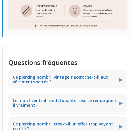
Questions fréquentes
Ce piercing nombril vintage s’accroche-t-il aux
▶
vêtements serrés ?
La tige en forme de banane peut légèrement accrocher
Le motif central rond d’opalite rose se remarque-t-
les tissus très ajustés. Sur des hauts ou robes près du
▶
il vraiment ?
corps, il vaut mieux vérifier le placement. Cela évite de
tirer sur le bijou et protège le motif opalite rose.
Oui, l’opalite rose capte discrètement la lumière,
Ce piercing nombril crée-t-il un effet trop voyant
apportant une douce brillance au nombril. Ce rendu subtil
▶
en été ?
fonctionne bien avec des tenues légères, notamment en