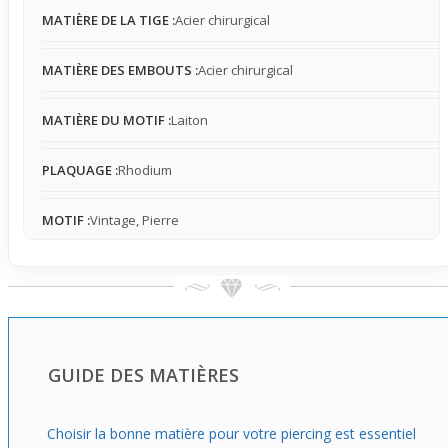
tout en restant naturelles, pour une mise en valeur
MATIÈRE DE LA TIGE :
Acier chirurgical
authentique du ventre lors des beaux jours.
MATIÈRE DES EMBOUTS :
Acier chirurgical
MATIÈRE DU MOTIF :
Laiton
PLAQUAGE :
Rhodium
MOTIF :
Vintage, Pierre
GUIDE DES MATIÈRES
Choisir la bonne matière pour votre piercing est essentiel