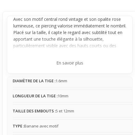
Avec son motif central rond vintage et son opalite rose
lumineuse, ce
piercing
valorise immédiatement le
nombril
.
Placé sur la taille, il capte le regard avec subtilité tout en
apportant une touche élégante à la silhouette,
particulièrement visible avec des hauts courts ou des
maillots de bain.
Doté d'une tige en acier chirurgical, son design en forme
En savoir plus
de
banane
assure une bonne stabilité une fois en place.
La présence du bijou reste légère à modérée, pouvant se
DIAMÈTRE DE LA TIGE :
1.6mm
faire oublier au quotidien, même s’il peut parfois
accrocher des vêtements serrés. Son rendu est
parfaitement adapté à un usage occasionnel, où il met en
LONGUEUR DE LA TIGE :
10mm
valeur la zone du ventre sans excès.
Facilement intégré à des looks estivaux comme ceux de
TAILLE DES EMBOUTS :
5 et 12mm
plage ou festivals, il complète simplement une tenue avec
une touche vintage douce et colorée. Ce piercing convient
TYPE :
Banane avec motif
à celles qui souhaitent attirer l'attention sur leur nombril