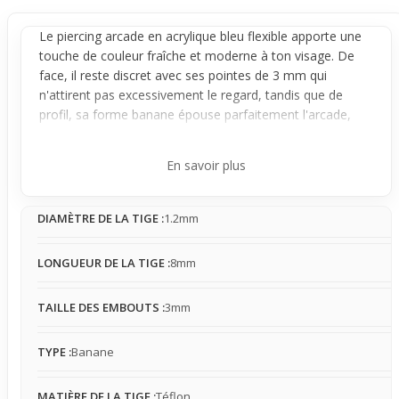
Le
piercing arcade
en acrylique bleu flexible apporte une
touche de couleur fraîche et moderne à ton visage. De
face, il reste
discret
avec ses pointes de 3 mm qui
n'attirent pas excessivement le regard, tandis que de
profil, sa forme
banane
épouse parfaitement l'arcade,
créant un effet doux et harmonieux. Ce bijou est
légèrement mobile, ce qui lui permet de suivre
En savoir plus
naturellement les mouvements du visage sans gêner,
offrant ainsi un rendu subtil mais présent sur l'arcade.
DIAMÈTRE DE LA TIGE :
1.2mm
Conçu avec une tige en téflon souple de 1,2 mm et 8 mm
de long, ce
piercing
est léger et confortable, s'adaptant
bien à la morphologie de l'arcade. Les pointes en
LONGUEUR DE LA TIGE :
8mm
acrylique sont petites mais leur couleur bleu vif permet un
contraste intéressant, notamment sous lumière UV où
TAILLE DES EMBOUTS :
3mm
elles deviennent plus lumineuses. Ce bijou peut accrocher
légèrement selon les mouvements et la forme des
TYPE :
Banane
embouts, il convient donc davantage à un usage modéré
plutôt qu'à une activité physique intense.
MATIÈRE DE LA TIGE :
Téflon