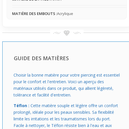
Idéal pour celles et ceux qui veulent afficher un style
affirmé sans en faire trop, ce piercing arcade bleu flexible
MATIÈRE DES EMBOUTS :
Acrylique
est parfait pour une utilisation quotidienne dans un
contexte urbain ou en soirée. Il offre une touche de
couleur discrète qui capte la lumière sans dominer le
visage, ce qui le rend parfait pour affirmer sa personnalité
avec naturel et confort. Choisir ce modèle, c'est opter
pour un bijou qui s’adapte à ton rythme tout en apportant
un éclat moderne à ton look.
GUIDE DES MATIÈRES
Choisir la bonne matière pour votre piercing est essentiel
pour le confort et l'entretien. Voici un aperçu des
matériaux utilisés dans ce produit, qui allient légèreté,
tolérance et facilité d'entretien.
Téflon :
Cette matière souple et légère offre un confort
prolongé, idéale pour les peaux sensibles. Sa flexibilité
limite les irritations et les traumatismes lors du port.
Facile à nettoyer, le Téflon résiste bien à l'eau et aux