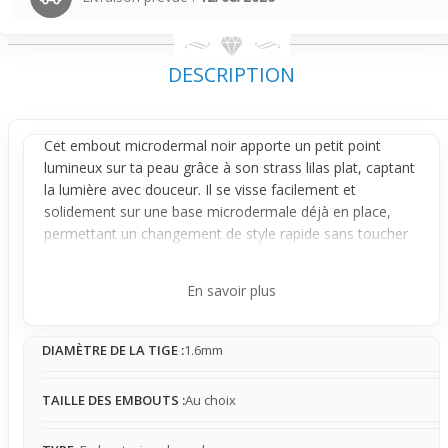
DESCRIPTION
Cet embout
microdermal
noir apporte un petit point
lumineux sur ta peau grâce à son strass lilas plat, captant
la lumière avec douceur. Il se visse facilement et
solidement sur une base microdermale déjà en place,
permettant un changement de style rapide sans toucher
à la base. Une fois fixé, il offre un effet visuel localisé,
discret mais bien présent, parfait pour ceux qui préfèrent
En savoir plus
un port subtil.
Conçu en acier chirurgical avec un plaquage titane
DIAMÈTRE DE LA TIGE :
1.6mm
anodisé, cet embout reste stable et ne bouge pas une
fois ajusté, assurant une présence légère et naturelle sur
la peau. Son format plat évite un relief trop marqué, ce
TAILLE DES EMBOUTS :
Au choix
qui se traduit par un confort discret et un ressenti qui
s’oublie rapidement.