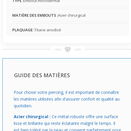
TYPE :
Embout microdermal
Idéal pour varier ton look selon ton humeur ou ta tenue,
cet embout offre la possibilité de personnaliser ton
MATIÈRE DES EMBOUTS :
Acier chirurgical
microdermal sans effort. Le côté interchangeable
encourage à changer facilement de style en gardant la
PLAQUAGE :
Titane anodisé
même base, pour un port discret mais qui capte le regard
de près. Un choix pratique et esthétique pour les
amateurs de détails subtils au quotidien.
GUIDE DES MATIÈRES
Pour choisir votre piercing, il est important de connaître
les matières utilisées afin d'assurer confort et qualité au
quotidien.
Acier chirurgical :
Ce métal robuste offre une surface
lisse et brillante qui reste éclatante malgré le temps. Il
est bien toléré par la peau et convient parfaitement pour