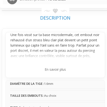
DESCRIPTION
Une fois vissé sur ta base microdermale, cet embout noir
rehaussé d'un strass bleu clair plat devient un petit point
lumineux qui capte l’œil sans en faire trop. Parfait pour un
port discret, il met en valeur la peau autour du
piercing
avec une brillance contrôlée, visible surtout de près,
idéale pour changer d’allure simplement.
Conçu pour se visser sur une base microdermale
En savoir plus
standard (non fournie), cet embout reste parfaitement
fixe et ne bouge pas. Sa présence est légère, presque
DIAMÈTRE DE LA TIGE :
1.6mm
invisible au toucher après quelques instants, ce qui le rend
agréable à porter au quotidien. L'interchangeabilité rapide
de cet embout te permet d’adapter ton piercing à tes
TAILLE DES EMBOUTS :
Au choix
envies ou à ta tenue sans effort, sans devoir changer la
base.