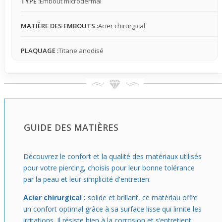
TYPE :
Embout microdermal
Que tu souhaites apporter une touche subtile à ton style
ou passer d’un look naturel à une petite note éclatante,
MATIÈRE DES EMBOUTS :
Acier chirurgical
cet embout s’ajuste rapidement. Il est idéal pour celles et
ceux qui cherchent un accès simple à la personnalisation
PLAQUAGE :
Titane anodisé
discrète, en harmonisant facilement leur bijou avec
différents outfits ou occasions.
GUIDE DES MATIÈRES
Découvrez le confort et la qualité des matériaux utilisés
pour votre piercing, choisis pour leur bonne tolérance
par la peau et leur simplicité d'entretien.
Acier chirurgical :
solide et brillant, ce matériau offre
un confort optimal grâce à sa surface lisse qui limite les
irritations. Il résiste bien à la corrosion et s’entretient