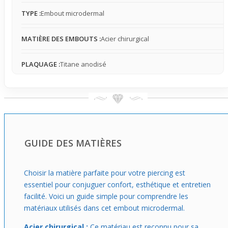
Changer l’apparence de ton microdermal devient facile :
tu peux alterner cet embout vert-pomme en fonction de
TYPE :
Embout microdermal
ton humeur ou de ta tenue, sans toucher à la base. Pour
un look discret mais personnel, il glisse parfaitement dans
MATIÈRE DES EMBOUTS :
Acier chirurgical
une démarche de style adaptable, donné à ceux qui
aiment varier sans contrainte ni complication.
PLAQUAGE :
Titane anodisé
GUIDE DES MATIÈRES
Choisir la matière parfaite pour votre piercing est
essentiel pour conjuguer confort, esthétique et entretien
facilité. Voici un guide simple pour comprendre les
matériaux utilisés dans cet embout microdermal.
Acier chirurgical :
Ce matériau est reconnu pour sa