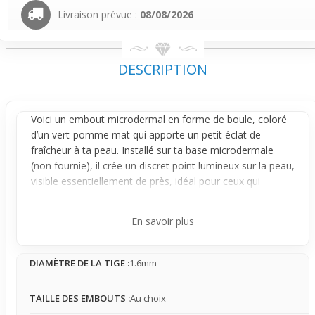
Livraison prévue :
08/08/2026
DESCRIPTION
Voici un embout
microdermal
en forme de boule, coloré
d’un vert-pomme mat qui apporte un petit éclat de
fraîcheur à ta peau. Installé sur ta base microdermale
(non fournie), il crée un discret point lumineux sur la peau,
visible essentiellement de près, idéal pour ceux qui
préfèrent un style naturel et contenu.
Son format simple et épuré se visse aisément sur une
En savoir plus
base microdermale standard, garantissant une fixation
stable qui ne bouge pas au fil des activités. Une fois posé,
DIAMÈTRE DE LA TIGE :
1.6mm
sa présence se fait très légère, laissant une sensation
presque naturelle, de sorte qu’il se fait rapidement oublier
au fil de la journée.
TAILLE DES EMBOUTS :
Au choix