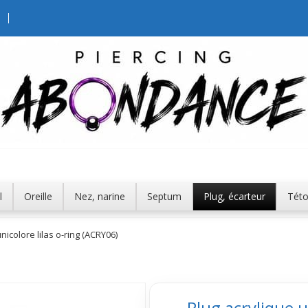
l
Oreille
Nez, narine
Septum
Plug, écarteur
Tét
nicolore lilas o-ring (ACRY06)
Plug acrylique u