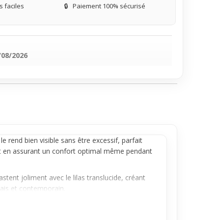
 faciles
🔒
Paiement 100% sécurisé
/08/2026
 rend bien visible sans être excessif, parfait
tout en assurant un confort optimal même pendant
stent joliment avec le lilas translucide, créant
rais et contemporain.
 dans une garde-robe jeune et dynamique. À
pour une sortie ou un usage au quotidien.