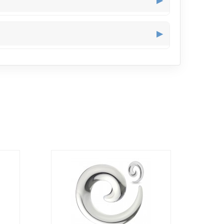
▶
 qui est optimal pour un port régulier.
▶
ne sensation agréable et stable quand il est porté.