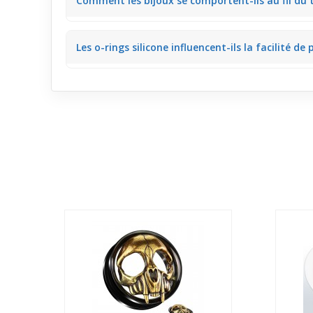
Comment les bijoux se comportent-ils au fil du 
Les matières comme l’acrylique gardent leur intégrit
Les o-rings silicone influencent-ils la facilité de 
Effectivement, les o-rings silicone permettent un mai