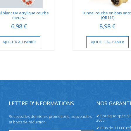
l blanc UV acrylique courbe
Tunnel courbe en bois anc
coeurs...
(OR111)
6,98 €
8,98 €
AJOUTER AU PANIER
AJOUTER AU PANIER
LETTRE D'INFORMATIONS
NOS GARANTI
✔ Boutique spécial
Recevez les dernières promotions, nouveautés
2005
et bons de réduction.
✔ Plus de 11 000 ré