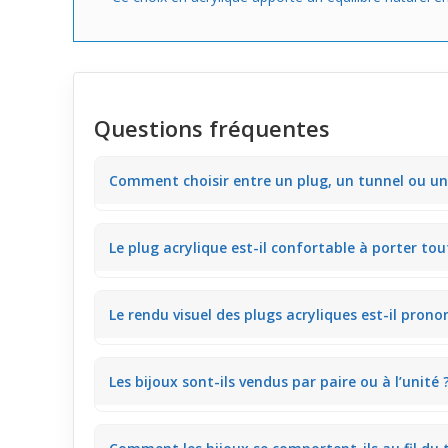
Questions fréquentes
Comment choisir entre un plug, un tunnel ou un 
Le choix dépend de la forme souhaitée ; les plugs of
Le plug acrylique est-il confortable à porter tou
en place varie selon cette forme, ce qui influence la
Le plug en acrylique avec o-rings silicone assure u
Le rendu visuel des plugs acryliques est-il prono
cylindrique.
Oui, le plug acrylique, notamment en couleur lilas t
Les bijoux sont-ils vendus par paire ou à l’unité 
Les plugs, comme celui en acrylique lilas, sont propo