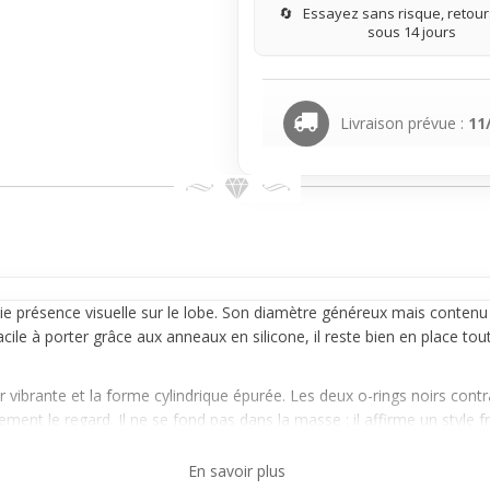
🔄
Essayez sans risque, retours
sous 14 jours
Livraison prévue :
11
ie présence visuelle sur le lobe. Son diamètre généreux mais contenu le
acile à porter grâce aux
anneau
x en silicone, il reste bien en place 
ur
vibrant
e et la forme cylindrique épurée. Les deux o-rings noirs contra
ment le regard. Il ne se fond pas dans la masse : il affirme un style f
ccessoire visible mais sans extravagance, ce
plug
s’intègre facilement
En savoir plus
ntes tailles pour coller à ton rythme de vie et à ton style, que ce soit 