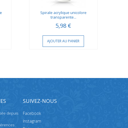
re
Spirale acrylique unicolore
P
transparente...
5,98 €
AJOUTER AU PANIER
ES
SUIVEZ-NOUS
isée depuis
Facebook
Instagram
férences