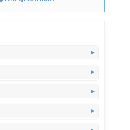
▶
teurs permettent un étirement progressif. Leur mise
▶
gues heures, grâce à sa légèreté et son design
▶
le regard sans excès.
▶
préférences et les diamètres.