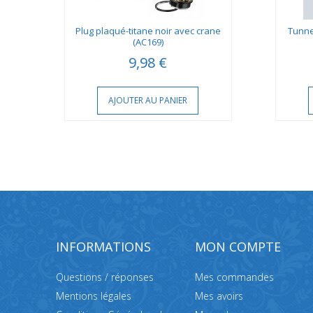
u
Plug plaqué-titane noir avec crane
Tunne
(AC169)
9,98 €
AJOUTER AU PANIER
INFORMATIONS
MON COMPTE
Questions / réponses
Mes commandes
Mentions légales
Mes avoirs