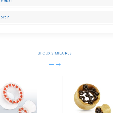
temps ?
é et leur couleur tout en conservant un confort stable au quotidien, ce
port ?
ntien sûr et facilitent la mise en place du bijou, garantissant aussi u
BIJOUX SIMILAIRES