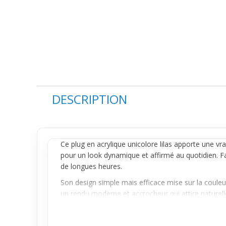
DESCRIPTION
Ce
plug
en acrylique unicolore lilas apporte une vra
pour un look dynamique et affirmé au quotidien. F
de longues heures.
Son design simple mais efficace mise sur la coule
un rendu moderne et accrocheur qui attire naturelle
Idéal si tu cherches à pimenter ta tenue avec un a
porter seul et vendu à l’unité, il s’adapte à différe