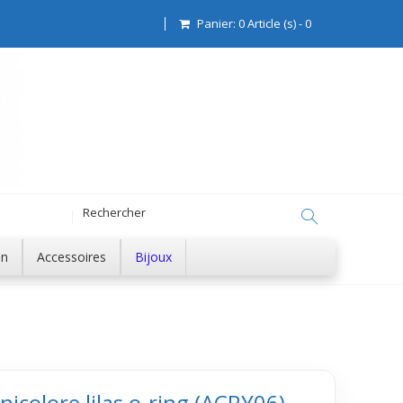
Panier:
0
Article (s)
-
0
on
Accessoires
Bijoux
nicolore lilas o-ring (ACRY06)