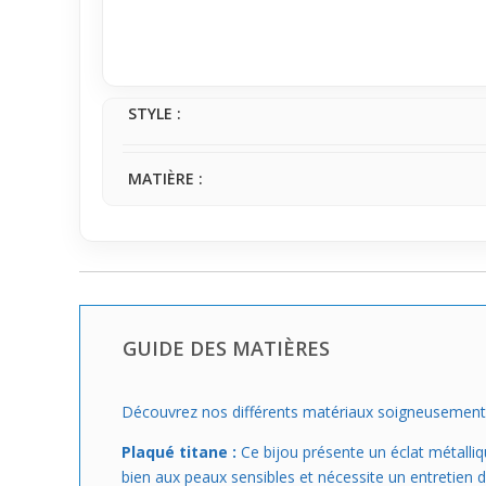
Idéal si tu veux un
piercing
qui se fond bien dans ton
précisément ton port sans forcer le style. Parfait 
gardant une présence discrète et moderne.
STYLE :
MATIÈRE :
GUIDE DES MATIÈRES
Découvrez nos différents matériaux soigneusement s
Plaqué titane :
Ce bijou présente un éclat métalliq
bien aux peaux sensibles et nécessite un entretien dé