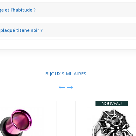
e personnalisation précise selon le goût et l’évolution du stretching.
e et l’habitude ?
, particulièrement lorsque le diamètre et la forme sont déjà maîtrisé
 plaqué titane noir ?
unnels donnent un rendu discret et moderne qui s’intègre harmonieusem
BIJOUX SIMILAIRES
NOUVEAU