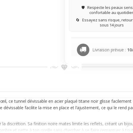
🛡️
Respecte les peaux sensi
confortable au quotidie
🔄
Essayez sans risque, retours
sous 14 jours
Livraison prévue :
10
'œil, ce tunnel dévissable en acier plaqué
titane
noir glisse facilement
vissable facilite la mise en place et l’ajustement, ce qui le rend p
a discrétion. Sa finition noire mates limite les reflets, créant un bijou
sombre et nette à ton
oreille
sans chercher à se faire remarquer à tout 