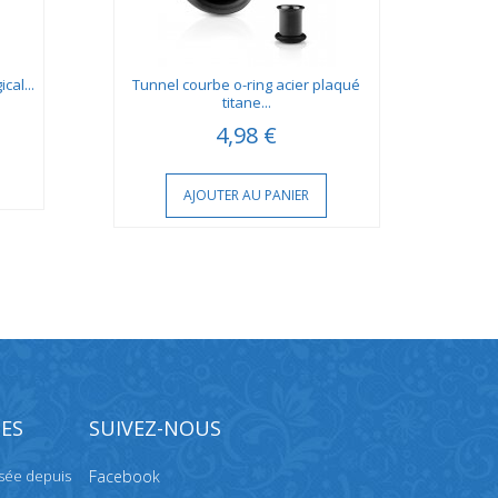
cal...
Tunnel courbe o-ring acier plaqué
Tunne
titane...
4,98 €
AJOUTER AU PANIER
ES
SUIVEZ-NOUS
isée depuis
Facebook