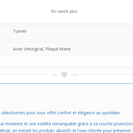
 style, ce tunnel s’adapte à ceux qui préfèrent un look maîtrisé et subt
En savoir plus
pour ceux qui cherchent un bijou confortable, simple à porter au quotid
Tunnel
Acier chirurgical, Plaqué titane
électionnés pour vous offrir confort et élégance au quotidien.
ue moderne et une solidité remarquable grâce à sa couche protectrice e
licat, en évitant les produits abrasifs et l'eau chlorée pour préserver 