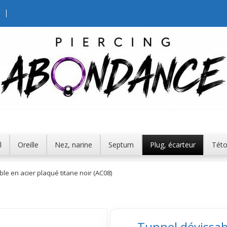
l
Oreille
Nez, narine
Septum
Plug, écarteur
Tét
le en acier plaqué titane noir (AC08)
Tunnel dévissabl