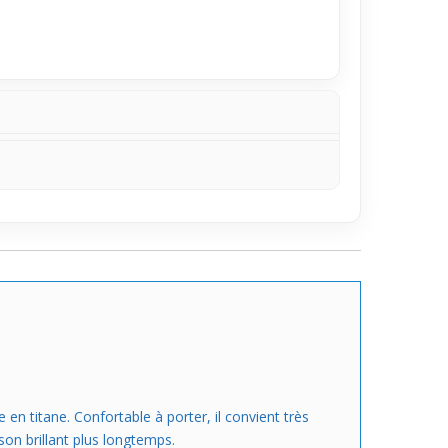
il. Vendu à l’unité, il te permet de personnaliser
ien et qui ne pèse pas sur le lobe tout en
n titane. Confortable à porter, il convient très
son brillant plus longtemps.