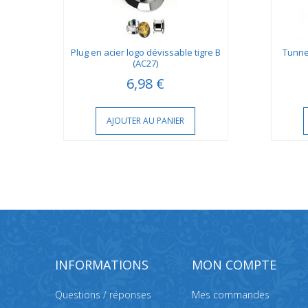
14)
Plug en acier logo dévissable tigre B
Tunne
(AC27)
6,98 €
AJOUTER AU PANIER
INFORMATIONS
MON COMPTE
Questions / réponses
Mes commandes