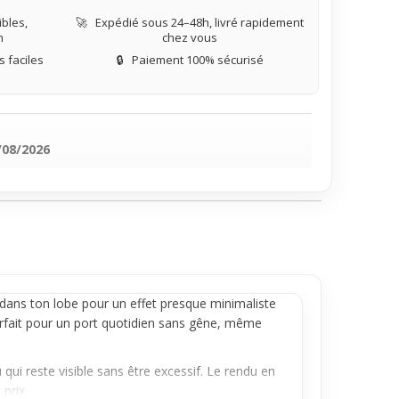
bles,
🚀
Expédié sous 24–48h, livré rapidement
n
chez vous
 faciles
🔒
Paiement 100% sécurisé
/08/2026
 dans ton
lobe
pour un effet presque minimaliste
arfait pour un port quotidien sans gêne, même
 qui reste visible sans être excessif. Le rendu en
prix.