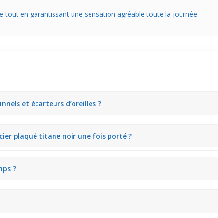
 tout en garantissant une sensation agréable toute la journée.
nels et écarteurs d’oreilles ?
forme : les tunnels dévissables, par exemple, s’adaptent aisément grâce
ier plaqué titane noir une fois porté ?
nsation de robustesse légère, avec une finition mate qui évite les refl
mps ?
ne noir conservent leur aspect et leur confort même après un port prol