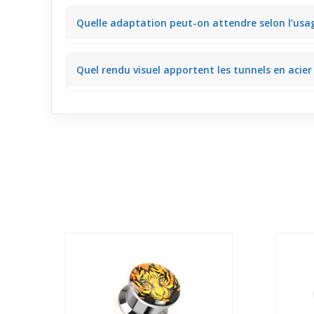
Non, les plugs sont proposés à l’unité, permettant un
Quelle adaptation peut-on attendre selon l’usag
Ces bijoux s’adaptent facilement à un port quotidien
Quel rendu visuel apportent les tunnels en acier
routine.
Avec leur finition mate et leur design sobre, ces t
excessivement le regard.