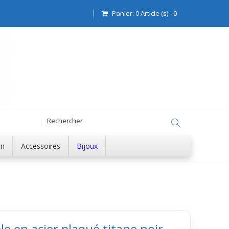
Panier:
0
Article (s)
-
0
on
Accessoires
Bijoux
e en acier plaqué titane noir