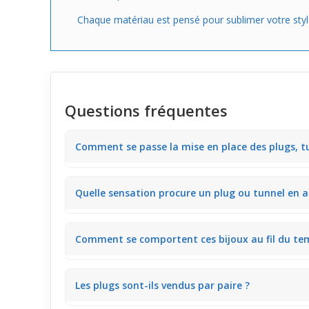
Chaque matériau est pensé pour sublimer votre style
Questions fréquentes
Comment se passe la mise en place des plugs, tun
La facilité d’insertion dépend principalement de la 
Quelle sensation procure un plug ou tunnel en ac
l’enfilage et le retrait.
Les bijoux en acier plaqué titane noir offrent une se
Comment se comportent ces bijoux au fil du te
durée.
Les
plug
s, tunnels et écarteurs en acier plaqué tita
Les plugs sont-ils vendus par paire ?
restant stables dans le lobe.