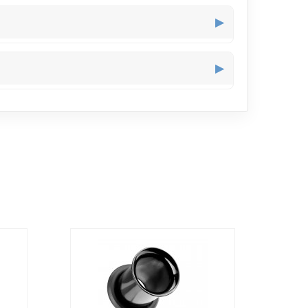
▶
s, assurant une transition sans gêne dans la
▶
ent au style sans chercher à attirer