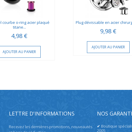
l courbe o-ring acier plaqué
Plug dévissable en acier chirurgi
titane...
9,98 €
4,98 €
AJOUTER AU PANIER
AJOUTER AU PANIER
LETTRE D'INFORMATIONS
NOS GARANTI
✔ Boutique spécial
Recevez les dernières promotions, nouveautés
2005