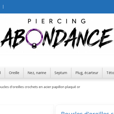
l
Oreille
Nez, narine
Septum
Plug, écarteur
Tét
ucles d'oreilles crochets en acier papillon plaqué or
Boucles d'oreilles 