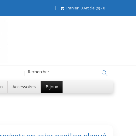
Panier:
0
Article (s)
-
0
on
Accessoires
Bijoux
crochets en acier papillon plaqué