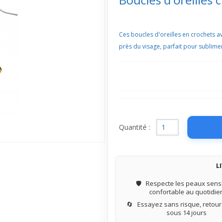
Ces boucles d'oreilles en crochets 
près du visage, parfait pour sublimer
Quantité :
L
🛡️
Respecte les peaux sensi
confortable au quotidie
🔄
Essayez sans risque, retours
sous 14 jours