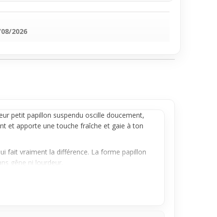
/08/2026
eur petit papillon suspendu oscille doucement,
int et apporte une touche fraîche et gaie à ton
ui fait vraiment la différence. La forme papillon
ns gêne ni lourdeur.
e style. Faciles à assortir à des tenues casual
 quotidien, elles offrent une dose de charme