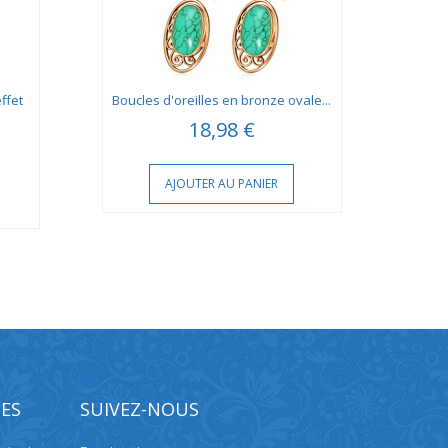
ffet
Boucles d'oreilles en bronze ovale...
Ann
18,98 €
AJOUTER AU PANIER
ES
SUIVEZ-NOUS