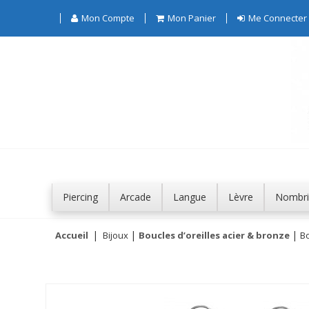
Mon Compte
Mon Panier
Me Connecter
Piercing
Arcade
Langue
Lèvre
Nombri
Accueil
Bijoux
Boucles d’oreilles acier & bronze
Bo