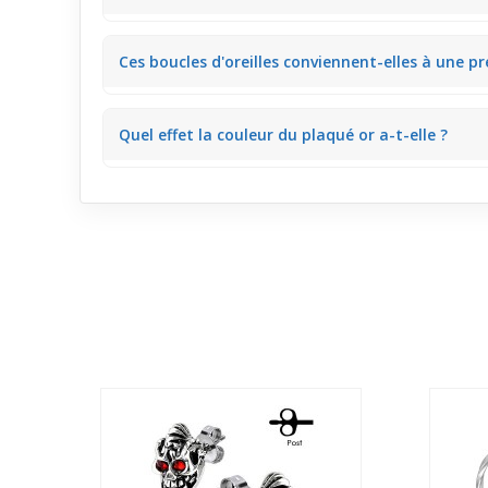
Le papillon oscille doucement près du visage, appor
Ces boucles d'oreilles conviennent-elles à une pr
Oui, c'est un excellent choix pour débuter avec des 
Quel effet la couleur du plaqué or a-t-elle ?
Le ton chaud du plaqué or illumine le teint et rafraîch