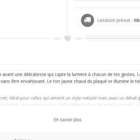
Livraison prévue :
08
n avant une délicatesse qui capte la lumière à chacun de tes gestes. L
e sans être envahissant. Le ton jaune chaud du plaqué or illumine le te
et, idéal pour celles qui aiment un style naturel mais avec un détail q
 crochets assurent un port confortable tout au long de la journée, sa
es, c'est un excellent choix pour oser une forme enjouée sans forcer l
En savoir plus
accompagnent bien les journées actives et les week-ends. Adoptées au
 apprivoiser ce nouveau type de boucle avec enthousiasme !