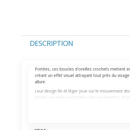
DESCRIPTION
Portées, ces boucles d'oreilles crochets mettent e
créant un effet visuel attrayant tout près du visag
allure.
Leur design fin et léger joue sur le mouvement discr
ajoute une note enchantée sans exagération, et les
Si c'est ton premier achat dans les boucles pendant
ou pour égayer un look un peu plus neutre, elles 
discrète avec une vraie légèreté — parfaites pour