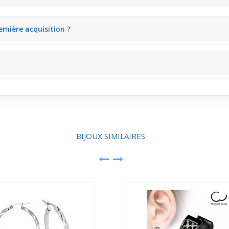
tant une belle touche de charme discrète.
emière acquisition ?
boucles pendantes, sans forcer le style.
it la silhouette.
BIJOUX SIMILAIRES