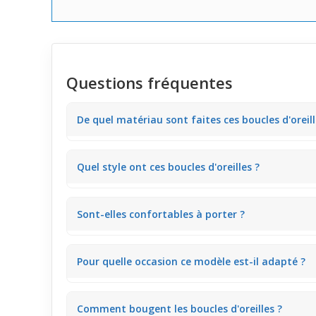
Questions fréquentes
De quel matériau sont faites ces boucles d'oreill
Elles sont en acier avec un plaqué or jaune.
Quel style ont ces boucles d'oreilles ?
Elles ont un design fin et léger avec un petit papillo
Sont-elles confortables à porter ?
Oui, les crochets assurent un port agréable toute la
Pour quelle occasion ce modèle est-il adapté ?
Ces boucles conviennent aussi bien pour le quotidi
Comment bougent les boucles d'oreilles ?