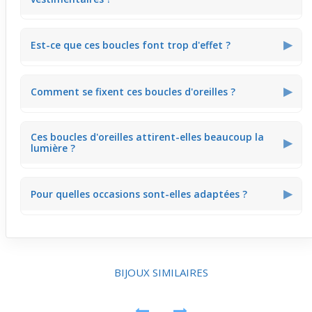
Oui, elles conviennent aussi bien aux tenues
▶
Est-ce que ces boucles font trop d'effet ?
décontractées qu'à des looks un peu plus habillés.
Non, elles apportent juste une petite touche chic sans
▶
Comment se fixent ces boucles d'oreilles ?
en faire trop.
Elles se portent avec une attache en crochet, simple et
Ces boucles d'oreilles attirent-elles beaucoup la
pratique.
▶
lumière ?
La pierre onyx capte la lumière avec douceur, sans éclat
▶
Pour quelles occasions sont-elles adaptées ?
excessif.
Idéales pour le boulot, un café entre amis ou une sortie
tranquille, elles restent discrètes et élégantes.
BIJOUX SIMILAIRES