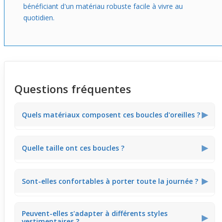
bénéficiant d'un matériau robuste facile à vivre au
quotidien.
Questions fréquentes
▶
Quels matériaux composent ces boucles d'oreilles ?
Elles sont en bronze avec un cœur en pierre onyx noire.
▶
Quelle taille ont ces boucles ?
Elles ont une taille modérée, assez discrète pour un
▶
Sont-elles confortables à porter toute la journée ?
usage quotidien.
Oui, elles sont légères et ne gênent pas, parfaites pour
Peuvent-elles s'adapter à différents styles
rester à l'aise toute la journée.
▶
vestimentaires ?