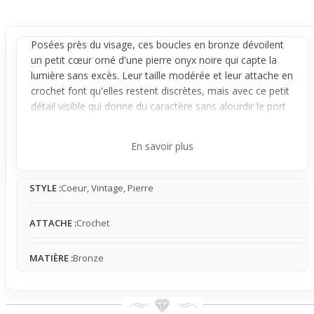
Posées près du visage, ces boucles en bronze dévoilent
un petit cœur orné d'une pierre onyx noire qui capte la
lumière sans excès. Leur taille modérée et leur attache en
crochet font qu'elles restent discrètes, mais avec ce petit
détail visible qui donne du caractère sans alourdir le port
du jour.
Leurs formes tout en finesse offrent un équilibre entre
En savoir plus
sobriété et touche originale. Plutôt légères et fluides, elles
accompagnent tes mouvements sans bruit ni gêne,
STYLE :
Coeur, Vintage, Pierre
rendant leur port très confortable toute la journée. Leur
design épuré convient autant aux looks casual que
légèrement habillés, sans jamais voler la vedette.
ATTACHE :
Crochet
Idéales quand tu souhaites apporter une note stylée
subtile à ta tenue, ces boucles s’accordent facilement
MATIÈRE :
Bronze
avec un jean, une chemise simple ou une robe chic sans
exagération. Que ce soit pour le boulot, un café entre
amis ou une sortie tranquille, elles mettent en valeur ton