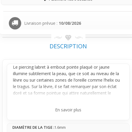
Livraison prévue :
10/08/2026
DESCRIPTION
Le
piercing labret
à embout pointe plaqué or jaune
illumine subtilement la peau, que ce soit au niveau de la
lèvre
ou sur certaines zones de l’
oreille
comme l’helix ou
le tragus. Sur la lèvre, il se fait remarquer par son éclat
doré et sa forme pointue qui attire naturellement le
regard, apportant un effet visuel affirmé et contemporain.
Sur l’oreille, il devient plus discret tout en gardant une
En savoir plus
touche stylée sophistiquée, modulable selon son
emplacement.
DIAMÈTRE DE LA TIGE :
1.6mm
Conçu en acier chirurgical avec un plaquage or 14 carats,