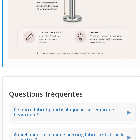
Questions fréquentes
Ce micro labret pointe plaqué or se remarque
▶
beaucoup ?
Ce micro labret possède une pointe brillante en plaqué
À quel point ce bijou de piercing labret est-il facile
or jaune 14 carats, qui capte la lumière sans être trop
▶
à ajuster ?