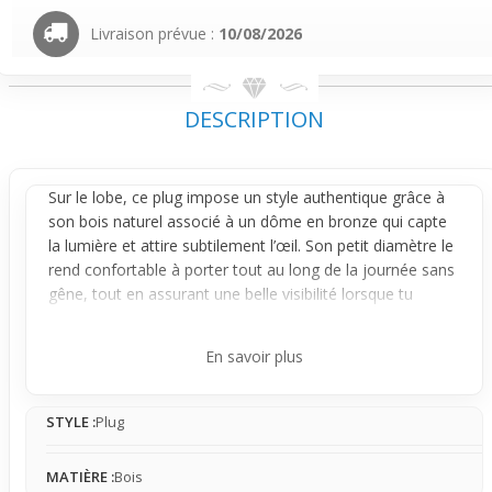
Livraison prévue :
10/08/2026
DESCRIPTION
Sur le
lobe
, ce
plug
impose un style authentique grâce à
son bois naturel associé à un dôme en bronze qui capte
la lumière et attire subtilement l’œil. Son petit diamètre le
rend confortable à porter tout au long de la journée sans
gêne, tout en assurant une belle visibilité lorsque tu
bouges la tête.
Le design est le véritable atout de ce
plug
: la courbe
En savoir plus
douce de son bois chaleureux est magnifiée par un dôme
bronze travaillé en relief – un détail qui apporte un effet
STYLE :
Plug
visuel marqué mais jamais excessif. De face, le bijou
s’affirme avec finesse, tandis que le profil révèle une
tenue solide grâce aux bords légèrement évasés.
MATIÈRE :
Bois