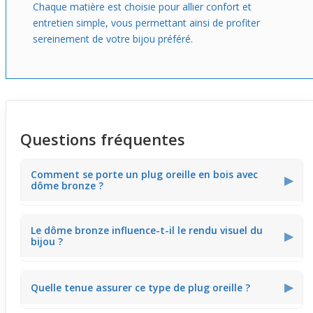
Chaque matière est choisie pour allier confort et
entretien simple, vous permettant ainsi de profiter
sereinement de votre bijou préféré.
Questions fréquentes
Comment se porte un plug oreille en bois avec
▶
dôme bronze ?
Le plug en bois à petit dôme bronze épouse
Le dôme bronze influence-t-il le rendu visuel du
confortablement le lobe grâce à sa forme courbe,
▶
bijou ?
offrant une sensation agréable et durable sans gêne.
Oui, le dôme en bronze capte subtilement la lumière,
▶
Quelle tenue assurer ce type de plug oreille ?
apportant un effet visuel marqué et élégant qui attire
discrètement le regard.