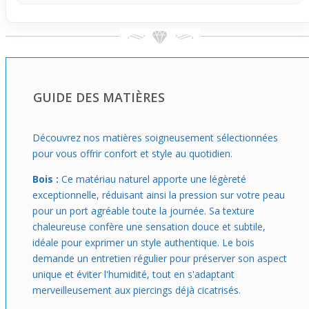
Idéal si tu souhaites donner du caractère à ton style sans
sacrifier ton confort, ce plug s’adapte facilement à un
look naturel et moderne. Parfait pour un port prolongé, il
se porte seul et se vend à l’unité, ce qui permet de
l’associer avec d’autres accessoires selon tes envies.
GUIDE DES MATIÈRES
Découvrez nos matières soigneusement sélectionnées
pour vous offrir confort et style au quotidien.
Bois :
Ce matériau naturel apporte une légèreté
exceptionnelle, réduisant ainsi la pression sur votre peau
pour un port agréable toute la journée. Sa texture
chaleureuse confère une sensation douce et subtile,
idéale pour exprimer un style authentique. Le bois
demande un entretien régulier pour préserver son aspect
unique et éviter l'humidité, tout en s'adaptant
merveilleusement aux piercings déjà cicatrisés.