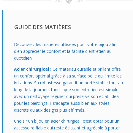
Si tu cherches un bijou qui ajoute une vraie personnalité à
ta silhouette sans sacrifier le confort, ce plug est une
valeur sûre. Sa conception et son design le rendent aussi
facile à intégrer dans un look quotidien que dans un style
GUIDE DES MATIÈRES
plus audacieux. N’oublie pas, il est vendu à l’unité, parfait
pour tester ce premier achat en douceur avant d’oser
d’autres modèles.
Découvrez les matières utilisées pour votre bijou afin
d'en apprécier le confort et la facilité d'entretien au
quotidien.
Acier chirurgical :
Ce matériau durable et brillant offre
un confort optimal grâce à sa surface polie qui limite les
irritations. Sa robustesse garantit un porté stable tout au
long de la journée, tandis que son entretien est simple
avec un nettoyage régulier qui préserve son éclat. Idéal
pour les piercings, il s'adapte aussi bien aux styles
discrets qu'aux designs plus affirmés.
Choisir un bijou en acier chirurgical, c'est opter pour un
accessoire fiable qui reste éclatant et agréable à porter