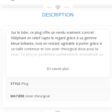
DESCRIPTION
Sur le
lobe
, ce
plug
offre un rendu vraiment concret :
l’éléphant en relief capte le regard grâce à sa gemme
bleue brillante, tout en restant agréable à porter grâce à
sa taille contenue et son
acier chirurgical
doux pour la
peau. Ce
plug
se positionne parfaitement, promettant un
effet visible sans être trop envahissant, idéal pour un
premier achat où l'on veut allier style et confort.
En savoir plus
Le design mise sur une pièce centrale sculptée en forme
d’éléphant aux détails précis, rehaussée d’une petite
STYLE :
Plug
gemme bleue qui apporte une touche de couleur subtile.
Le contraste entre la matière métallique grise et cette
touche de bleu crée un effet esthétique fort, sans tomber
MATIÈRE :
Acier chirurgical
dans l’excès. Le plug est dévissable, facilitant la
manipulation et le port prolongé au quotidien.