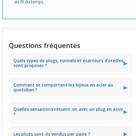
au fil du temps.
Questions fréquentes
Quels types de plugs, tunnels et écarteurs d’oreilles
▶
sont proposés ?
Nous proposons une sélection de plugs, tunnels et
Comment se comportent les bijoux en acier au
écarteurs adaptés aux clients expérimentés, avec des
▶
quotidien ?
designs et formes qui facilitent la mise en place selon
vos habitudes.
Les bijoux en acier chirurgical offrent une bonne
Quelles sensations ressent-on avec un plug en acier
résistance, une sensation fraîche et solide une fois
▶
?
portés, tout en conservant leur aspect métallique sur la
durée.
Un plug en acier assure un contact agréable et ferme,
▶
Les plugs sont-ils vendus par paire ?
avec une texture lisse qui glisse facilement lors du