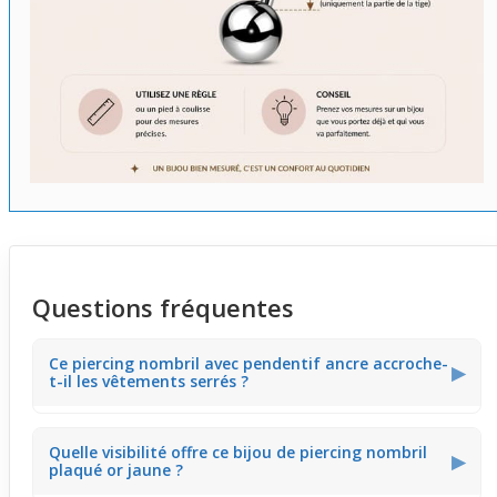
Questions fréquentes
Ce piercing nombril avec pendentif ancre accroche-
▶
t-il les vêtements serrés ?
Le pendentif ancre suspendu peut légèrement
Quelle visibilité offre ce bijou de piercing nombril
s'accrocher aux tissus très serrés comme un jean
▶
plaqué or jaune ?
moulant. Il reste cependant discret et ne gêne pas la
plupart des tenues. Pour un port avec des habits serrés,