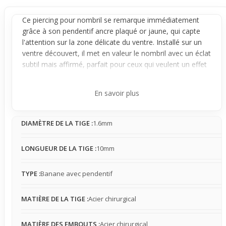
Ce piercing pour
nombril
se remarque immédiatement
grâce à son
pendentif
ancre plaqué or jaune, qui capte
l'attention sur la zone délicate du ventre. Installé sur un
ventre découvert, il met en valeur le nombril avec un éclat
subtil mais affirmé, parfait pour ceux qui veulent un effet
visuel marqué et tendance.
Conçu avec une tige en acier chirurgical, il offre une tenue
En savoir plus
stable une fois en place. Son pendentif suspendu reste
discret sans gêner, mais il peut s'accrocher légèrement à
DIAMÈTRE DE LA TIGE :
1.6mm
certains vêtements selon la matière choisie. Sa présence
est légère à modérée, facilement compatible avec un
port quotidien tout en valorisant la silhouette.
LONGUEUR DE LA TIGE :
10mm
Idéal pour l'été, sur la plage ou avec une tenue courte
comme un crop top, ce piercing complète un look affirmé
TYPE :
Banane avec pendentif
en ajoutant une dose de style marine. Il sublime le ventre
et donne une touche visuelle claire sans effort, parfait
MATIÈRE DE LA TIGE :
Acier chirurgical
pour ceux qui veulent rehausser leur style avec un détail
visible et élégant.
MATIÈRE DES EMBOUTS :
Acier chirurgical