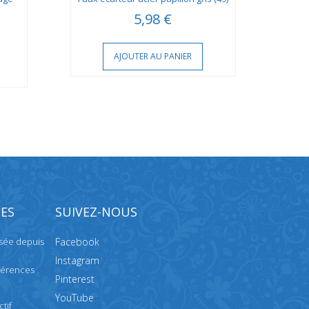
5,98 €
AJOUTER AU PANIER
ES
SUIVEZ-NOUS
isée depuis
Facebook
Instagram
férences
Pinterest
YouTube
tif