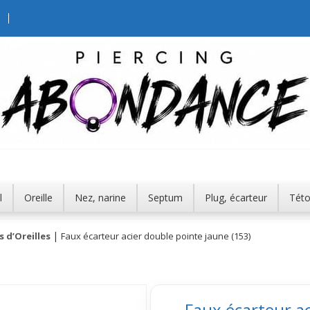
l
Oreille
Nez, narine
Septum
Plug, écarteur
Tét
 d’Oreilles
Faux écarteur acier double pointe jaune (153)
Faux écarteur ac