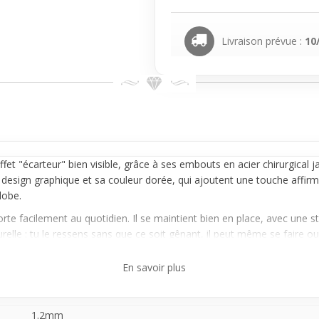
Livraison prévue :
10
 effet "écarteur" bien visible, grâce à ses embouts en
acier chirurgical
ja
n design graphique et sa couleur dorée, qui ajoutent une touche affir
lobe.
e facilement au quotidien. Il se maintient bien en place, avec une sta
le : tu le ressens sans que ce soit gênant, il peut même se faire oubl
yle sans passer par la case élargissement, ce
faux écarteur
permet de t
En savoir plus
c’est un bon moyen de voir si l’effet te plaît avant d’aller plus loin,
1.2mm