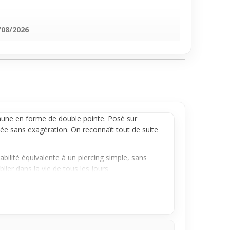
/08/2026
une en forme de double pointe. Posé sur
mée sans exagération. On reconnaît tout de suite
bilité équivalente à un piercing simple, sans
ier dans la vie de tous les jours.
ester une allure forte et tendance au quotidien.
 ou tout simplement d’avoir un détail graphique qui