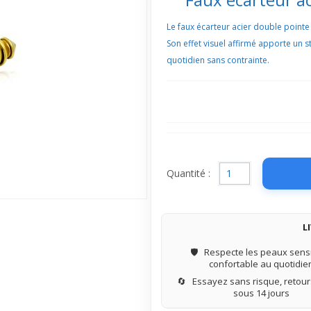
Le faux écarteur acier double pointe 
Son effet visuel affirmé apporte un s
quotidien sans contrainte.
Quantité :
L
🛡️
Respecte les peaux sensi
confortable au quotidie
🔄
Essayez sans risque, retours
sous 14 jours