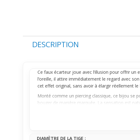
DESCRIPTION
Ce faux
écarteur
joue avec l’illusion pour offrir un
l’
oreille
, il attire immédiatement le regard avec so
cet effet original, sans avoir à élargir réellement le 
Monté comme un piercing classique, ce bijou se port
bouger de manière marquée. La sensation est naturel
Idéal pour celles et ceux qui veulent changer de st
Si tu cherches à affirmer ton look sans engagement, 
fait la différence sans prise de risque.
DIAMÈTRE DE LA TIGE :