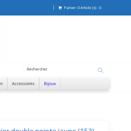
Panier:
0
Article (s)
-
0
on
Accessoires
Bijoux
ier double pointe jaune (153)