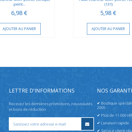
peint...
(131)
6,98 €
5,98 €
AJOUTER AU PANIER
AJOUTER AU PANIER
LETTRE D'INFORMATIONS
NOS GARANTI
✔ Boutique spécial
Recevez les dernières promotions, nouveautés
2005
et bons de réduction.
✔ Plus de 11 000 ré
✔ Livraison rapide
✔ Service client réac