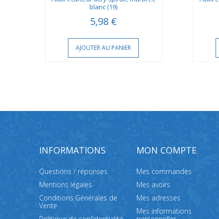
blanc (19)
5,98 €
AJOUTER AU PANIER
INFORMATIONS
MON COMPTE
Questions / réponses
Mes commandes
Mentions légales
Mes avoirs
Conditions Générales de
Mes adresses
Vente
Mes informations
Politique de confidentialité
personnelles