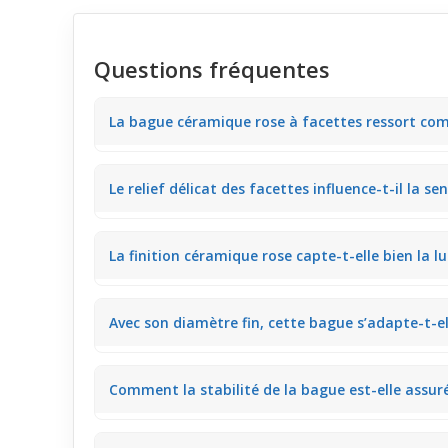
Questions fréquentes
La bague céramique rose à facettes ressort com
La couleur rose tendre de la céramique contraste dé
Le relief délicat des facettes influence-t-il la se
apportant une touche de brillance discrète visible s
La bague fine de 4 mm en céramique offre une surfa
La finition céramique rose capte-t-elle bien la lum
assise au bureau, le relief se fait presque oublier lor
Oui, les facettes créent un joli jeu de reflets même
Avec son diamètre fin, cette bague s’adapte-t-el
idéale pour une sortie entre amis ou un dîner.
Conçue pour être fine, cette bague reste légère et é
Comment la stabilité de la bague est-elle assur
portiez en journée au bureau ou lors d’activités dét
Sa largeur fine et le matériau céramique assurent un