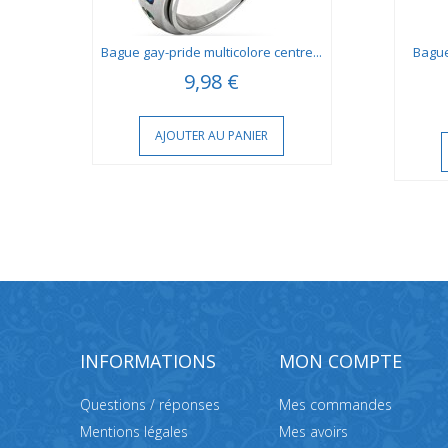
nt
Bague gay-pride multicolore centre...
Bague
9,98 €
AJOUTER AU PANIER
INFORMATIONS
MON COMPTE
Questions / réponses
Mes commandes
Mentions légales
Mes avoirs