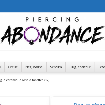
l
Oreille
Nez, narine
Septum
Plug, écarteur
Tét
gue céramique rose à facettes (12)
Bague céram