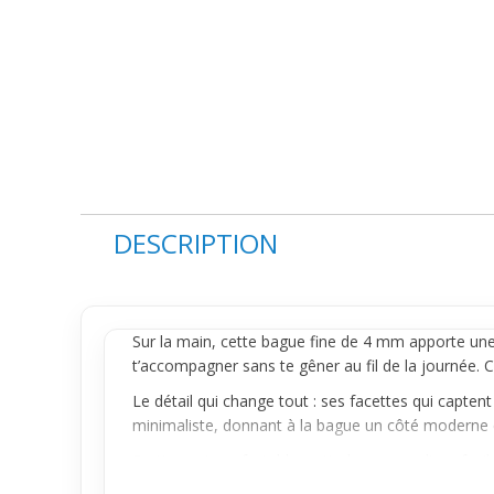
DESCRIPTION
Sur la main, cette
bague
fine de 4 mm apporte une 
t’accompagner sans te gêner au fil de la journée. 
Le détail qui change tout : ses facettes qui captent 
minimaliste, donnant à la bague un côté moderne et 
Pratique et confortable, cette bague se glisse fac
ou sortie entre amis, elle complétera ta tenue avec