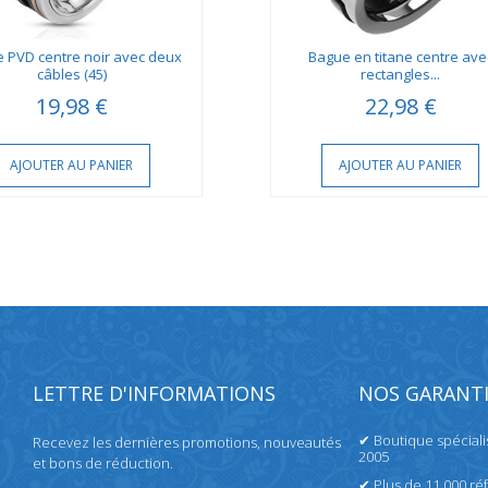
 PVD centre noir avec deux
Bague en titane centre ave
câbles (45)
rectangles...
19,98 €
22,98 €
AJOUTER AU PANIER
AJOUTER AU PANIER
LETTRE D'INFORMATIONS
NOS GARANTI
✔ Boutique spécial
Recevez les dernières promotions, nouveautés
2005
et bons de réduction.
✔ Plus de 11 000 ré