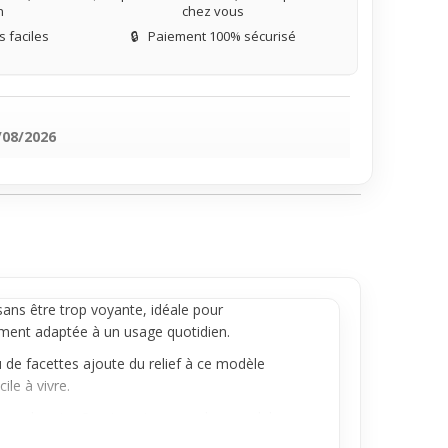
n
chez vous
 faciles
🔒
Paiement 100% sécurisé
/08/2026
ans être trop voyante, idéale pour
tement adaptée à un usage quotidien.
eu de facettes ajoute du relief à ce modèle
le à vivre.
r encombrante. Que tu sois en mode casual, bureau
e, chic et confortable au quotidien, sans prise