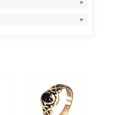
▶
te professionnel où l’on bouge souvent mais sans
▶
lièrement bien aux doigts fins, apportant un éclat