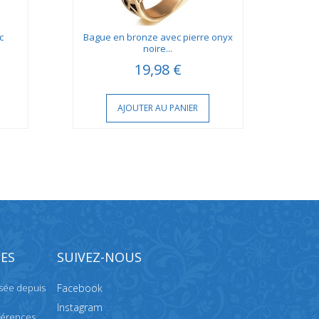
c
Bague en bronze avec pierre onyx
Ba
noire...
19,98 €
AJOUTER AU PANIER
ES
SUIVEZ-NOUS
isée depuis
Facebook
Instagram
férences