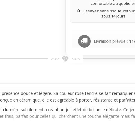
confortable au quotidie
🔄
Essayez sans risque, retours
sous 14 jours
Livraison prévue :
11
présence douce et légère. Sa couleur rose tendre se fait remarquer s
Conçue en céramique, elle est agréable à porter, résistante et parfai
la lumière subtilement, créant un joli effet de brillance délicate. Ce j
frais, parfait pour celles qui cherchent une touche élégante mais faci
ilement à ton doigt et s’adapte bien à ta routine sans jamais deveni
 légèreté. Une bonne option pour celles qui veulent une bague discrèt