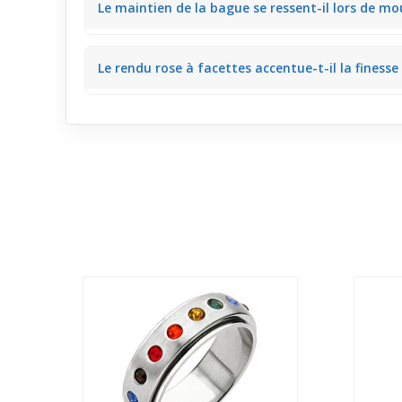
Le maintien de la bague se ressent-il lors de 
téléphone sans devoir la réajuster constamment.
La bague légère et profilée reste bien en place grâ
Le rendu rose à facettes accentue-t-il la finesse
distractions gênantes.
La teinte douce et les facettes créent un effet lumin
sans surcharge.