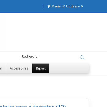
Panier:
0
Article (s)
-
0
on
Accessoires
Bijoux
ique rose à facettes (12)