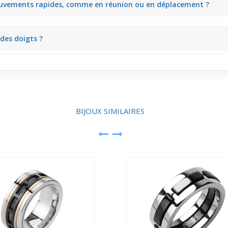
mouvements rapides, comme en réunion ou en déplacement ?
ce à sa forme fine et ajustée. Ce confort discret s'apprécie en contex
 des doigts ?
eux qui affine visuellement le doigt. Ce rendu délicat convient particu
BIJOUX SIMILAIRES