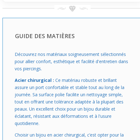
léger.
Idéal si tu cherches un plug élégant qui se glisse
facilement dans une routine quotidienne, ce modèle te
permet de porter un bijou à la fois confortable et stylé.
GUIDE DES MATIÈRES
Grâce à son maintien sûr, tu peux le garder toute la
journée sans souci. N’oublie pas, le plug est vendu à
l’unité et se choisit selon le diamètre qui correspond à ton
Découvrez nos matériaux soigneusement sélectionnés
piercing
pour un effet juste comme tu veux.
pour allier confort, esthétique et facilité d'entretien dans
vos piercings.
Acier chirurgical :
Ce matériau robuste et brillant
assure un port confortable et stable tout au long de la
journée. Sa surface polie facilite un nettoyage simple,
tout en offrant une tolérance adaptée à la plupart des
peaux. Un excellent choix pour un bijou durable et
éclatant, résistant aux déformations et à l'usure
quotidienne.
Choisir un bijou en acier chirurgical, c’est opter pour la