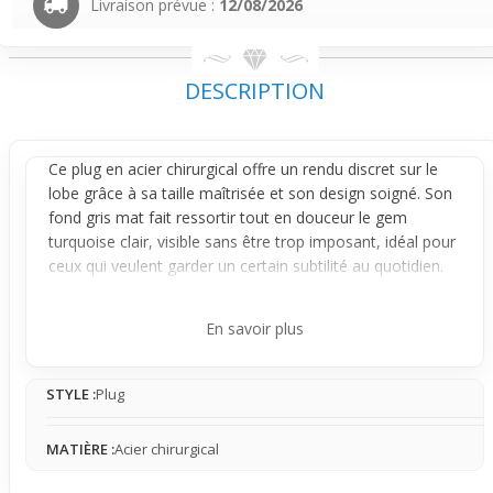
Livraison prévue :
12/08/2026
DESCRIPTION
Ce
plug
en acier chirurgical offre un rendu discret sur le
lobe grâce à sa taille maîtrisée et son design soigné. Son
fond gris mat fait ressortir tout en douceur le gem
turquoise clair, visible sans être trop imposant, idéal pour
ceux qui veulent garder un certain subtilité au quotidien.
Le confort est assuré par l’
anneau
en silicone qui
maintient le plug en place sans irritation, parfait pour un
En savoir plus
port prolongé au bureau ou en sortie.
Le design mise sur un contraste vintage avec une pierre
STYLE :
Plug
turquoise ronde parfaitement intégrée dans un cadre aux
motifs gravés, apportant une note de caractère sans
excès. Ce bijou est conçu pour attirer juste ce qu’il faut
MATIÈRE :
Acier chirurgical
l’attention, en gardant un équilibre entre originalité et
sobriété, visible de face comme de côté grâce à son relief