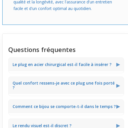
qualité et la longévité, avec l'assurance d'un entretien
facile et d'un confort optimal au quotidien.
Questions fréquentes
▶
Le plug en acier chirurgical est-il facile à insérer ?
Oui, sa conception soignée et son anneau en silicone
Quel confort ressens-je avec ce plug une fois porté
assurent une mise en place aisée et un maintien
▶
?
confortable.
Le plug offre un port agréable, grâce à l’acier chirurgical
▶
Comment ce bijou se comporte-t-il dans le temps ?
lisse et l’anneau silicone qui évite toute irritation, adapté
à un port prolongé.
L’acier chirurgical garantit une durabilité élevée, résistant
▶
Le rendu visuel est-il discret ?
à l’usure quotidienne tout en conservant son aspect mat