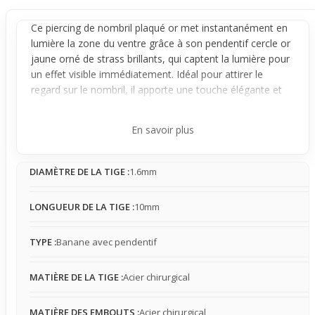
Ce piercing de
nombril
plaqué or met instantanément en
lumière la zone du ventre grâce à son
pendentif
cercle or
jaune orné de strass brillants, qui captent la lumière pour
un effet visible immédiatement. Idéal pour attirer le
regard sur le nombril, il apporte une touche élégante et
féminine sans être trop imposant.
Conçu pour un port facile, ce bijou stable reste en place
En savoir plus
une fois posé. La matière acier chirurgical de la tige
assure sécurité et confort, avec une présence légère à
DIAMÈTRE DE LA TIGE :
1.6mm
modérée qui s'intègre bien, même en contact avec les
vêtements. La taille du pendentif permet une sensation
naturelle au quotidien, parfaite pour un usage
LONGUEUR DE LA TIGE :
10mm
occasionnel mais aisé.
Adapté à un style estival, ce piercing complète avec
TYPE :
Banane avec pendentif
finesse les tenues courtes ou les looks de plage en
valorisant la taille. Il apporte un détail lumineux qui finalise
MATIÈRE DE LA TIGE :
Acier chirurgical
une tenue légère, idéal pour celles qui souhaitent
sublimer leur ventre sans effort tout en gardant simplicité
MATIÈRE DES EMBOUTS :
Acier chirurgical