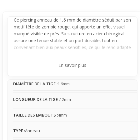
Ce
piercing anneau
de 1,6 mm de diamètre séduit par son
motif tête de zombie rouge, qui apporte un effet visuel
marqué visible de près. Sa structure en acier chirurgical
assure une tenue stable et un port durable, tout en
convenant bien aux peaux sensibles, ce qui le rend adapté
à un usage régulier. Le design équilibre discrétion et
caractère, rendant le bijou facile à intégrer à différents
En savoir plus
styles sans être trop imposant.
Le fonctionnement de cet
anneau
est simple et fiable : il
DIAMÈTRE DE LA TIGE :
1.6mm
se ferme grâce à sa structure
circulaire
qui maintient le
motif bien en place. Une fois porté, il reste globalement
fixe et stable, avec très peu de rotation autour de la tige,
LONGUEUR DE LA TIGE :
12mm
gardant ainsi le visage du zombie bien visible. Le bijou
produit une présence légère mais perceptible, ce qui lui
TAILLE DES EMBOUTS :
4mm
permet de rester confortable tout en attirant l'œil sur le
détail rouge frappant.
TYPE :
Anneau
Idéal pour ceux qui recherchent un
piercing
à la fois