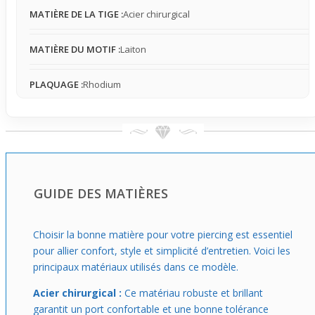
robuste et original, ce modèle s'adapte aux porteurs qui
MATIÈRE DE LA TIGE :
Acier chirurgical
ont la peau sensible et souhaitent un bijou facile à
assortir à leur style de tous les jours. Son design
MATIÈRE DU MOTIF :
Laiton
audacieux trouve parfaitement sa place dans un look
décalé ou rock, offrant une raison concrète de le choisir :
une touche de caractère simple à porter au quotidien
PLAQUAGE :
Rhodium
sans compromis sur le confort.
GUIDE DES MATIÈRES
Choisir la bonne matière pour votre piercing est essentiel
pour allier confort, style et simplicité d’entretien. Voici les
principaux matériaux utilisés dans ce modèle.
Acier chirurgical :
Ce matériau robuste et brillant
garantit un port confortable et une bonne tolérance