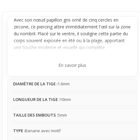
Avec son nœud papillon gris orné de cinq cercles en
zircone, ce piercing attire immédiatement l'œil sur la zone
du
nombril
. Placé sur le ventre, il souligne cette partie du
corps souvent exposée en été ou à la plage, apportant
une touche moderne et visuelle qui complète
parfaitement les tenues courtes.
Conçu en acier chirurgical, ce bijou est adapté aux peaux
En savoir plus
sensibles, offrant une sensation légère qui se fait
rapidement oublier au quotidien. Stable en place, il reste
DIAMÈTRE DE LA TIGE :
1.6mm
discret malgré la présence des cercles qui, bien que
délicats, peuvent s’accrocher aux vêtements. Sa structure
en
banane
assure un porté sûr et agréable, tout en
LONGUEUR DE LA TIGE :
10mm
mettant en avant le motif lumineux sur la peau.
Idéal pour les personnes cherchant à sublimer
TAILLE DES EMBOUTS :
5mm
naturellement leur nombril durant la saison estivale, ce
piercing invite à une mise en valeur douce mais marquée.
TYPE :
Banane avec motif
Il s’associe aisément à un maillot de bain ou une tenue