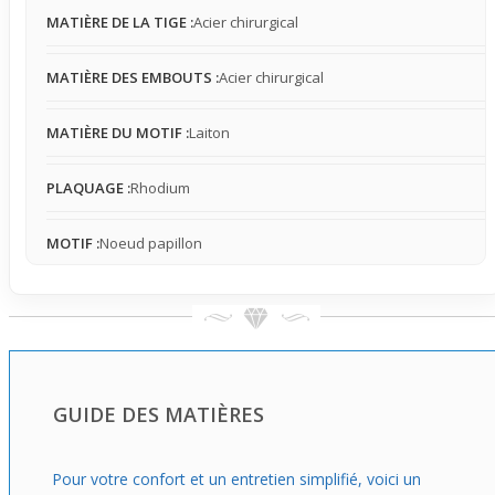
légère, apportant une touche déco visible et tendance
MATIÈRE DE LA TIGE :
Acier chirurgical
sans compromettre le confort, même pour les peaux
réactives.
MATIÈRE DES EMBOUTS :
Acier chirurgical
MATIÈRE DU MOTIF :
Laiton
PLAQUAGE :
Rhodium
MOTIF :
Noeud papillon
GUIDE DES MATIÈRES
Pour votre confort et un entretien simplifié, voici un