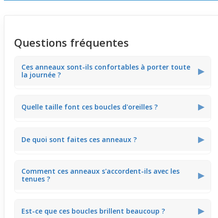
Questions fréquentes
Ces anneaux sont-ils confortables à porter toute
▶
la journée ?
Oui, le système à clip maintient bien les anneaux sans
▶
Quelle taille font ces boucles d'oreilles ?
gêner, ce qui les rend très agréables à porter toute la
journée.
Elles ont une taille moyenne, assez discrète pour un
▶
De quoi sont faites ces anneaux ?
usage quotidien.
Ils sont en acier avec un placage or et intégrent trois
Comment ces anneaux s'accordent-ils avec les
petites zircones.
▶
tenues ?
Ils vont avec tout, du jean simple aux robes légères,
▶
Est-ce que ces boucles brillent beaucoup ?
ajoutant une touche moderne et discrète.