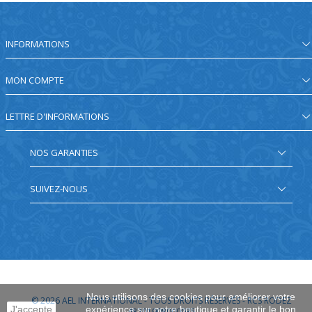
INFORMATIONS
MON COMPTE
LETTRE D'INFORMATIONS
NOS GARANTIES
SUIVEZ-NOUS
Nous utilisons des cookies pour améliorer votre
© 2026
AEL INTERNATIONAL - TOUS DROITS RÉSERVÉS - RCS RODEZ
J'accepte
expérience sur notre boutique et garantir le bon
48201908000035