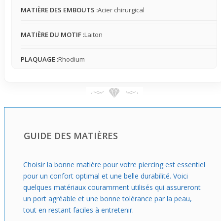
accessoire décoratif qui sublime sans effort et invite à
MATIÈRE DES EMBOUTS :
Acier chirurgical
exprimer sa singularité en toute simplicité.
MATIÈRE DU MOTIF :
Laiton
PLAQUAGE :
Rhodium
GUIDE DES MATIÈRES
Choisir la bonne matière pour votre piercing est essentiel
pour un confort optimal et une belle durabilité. Voici
quelques matériaux couramment utilisés qui assureront
un port agréable et une bonne tolérance par la peau,
tout en restant faciles à entretenir.