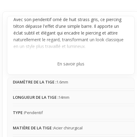
Avec son
pendentif
orné de huit strass gris, ce
piercing
téton
dépasse l'effet d'une simple barre. Il apporte un
éclat subtil et élégant qui encadre le
piercing
et attire
naturellement le regard, transformant un look classique
en un style plus travaillé et lumineux.
La base reste une barre stable en acier chirurgical qui
maintient solidement l'ensemble sur le téton. Le
En savoir plus
pendentif est suspendu sous cette barre et peut
légèrement bouger avec les mouvements du corps,
DIAMÈTRE DE LA TIGE :
1.6mm
offrant une sensation perceptible mais discrète, facile à
porter au quotidien comme pour des occasions
particulières.
LONGUEUR DE LA TIGE :
14mm
Parfait pour celles et ceux qui veulent révéler un style
affirmé, ce bijou ajoute du caractère à une tenue casual
TYPE :
Pendentif
ou plus stylée. Porté sous un haut décolleté ou une pièce
légère, il dévoile une brillance raffinée qui fait toute la
MATIÈRE DE LA TIGE :
Acier chirurgical
différence. Choisir ce piercing, c’est opter pour un