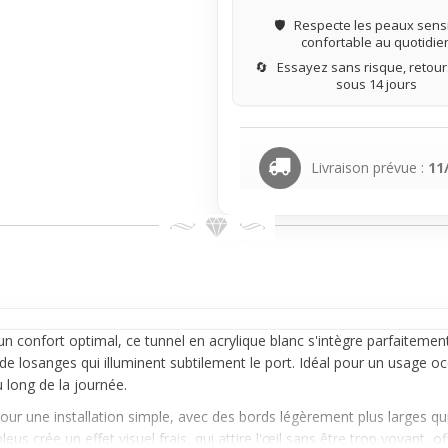
🛡️
Respecte les peaux sensi
confortable au quotidie
🔄
Essayez sans risque, retours
sous 14 jours
Livraison prévue :
11
 confort optimal, ce tunnel en acrylique blanc s'intègre parfaitemen
de losanges qui illuminent subtilement le port. Idéal pour un usage occ
u long de la journée.
our une installation simple, avec des bords légèrement plus larges qu
leus crée un effet visuel frais, qui attire l'œil sans être trop voyant,