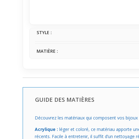
modernes et décontractés.
Si tu cherches un tunnel pratique, facile à mettre e
collection, apportant une note lumineuse à ton lo
STYLE :
MATIÈRE :
GUIDE DES MATIÈRES
Découvrez les matériaux qui composent vos bijoux de 
Acrylique :
léger et coloré, ce matériau apporte une 
récents. Facile à entretenir, il suffit d’un nettoyag