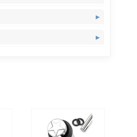
ués au stretching
oreille
.
▶
te et moderne.
▶
on.