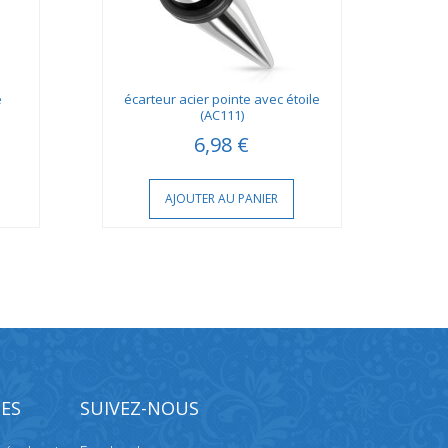
e
écarteur acier pointe avec étoile
Plu
(AC111)
6,98 €
AJOUTER AU PANIER
ES
SUIVEZ-NOUS