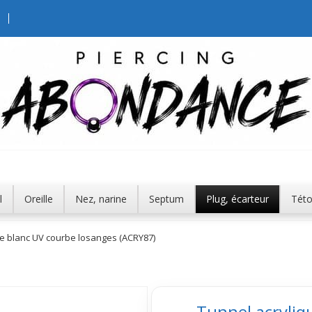
l
Oreille
Nez, narine
Septum
Plug, écarteur
Tét
ue blanc UV courbe losanges (ACRY87)
Tunnel acryliq