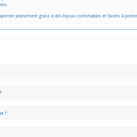
ies.
’exprimer pleinement grâce à des bijoux confortables et faciles à porter
u centre, ce tunnel en acrylique blanc permet une insertion aisée, 
?
égèrement plus larges qui maintiennent le bijou sans gêner, garantiss
s ?
port confortable durable sans provoquer d'irritations lorsqu'il est port