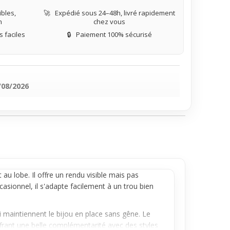
bles,
🚀
Expédié sous 24–48h, livré rapidement
n
chez vous
 faciles
🔒
Paiement 100% sécurisé
/08/2026
t au
lobe
. Il offre un rendu visible mais pas
asionnel, il s'adapte facilement à un trou bien
i maintiennent le bijou en place sans gêne. Le
 offrant une belle complémentarité avec des styles