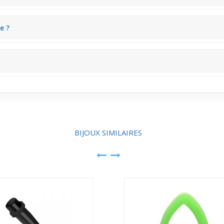
s'adapte bien à un trou bien cicatrisé et convient aux amateurs habit
e ?
clair en strass illumine subtilement le lobe, offrant une touche discrè
bilité dans le choix du bijou et un renouvellement facile de ta collecti
BIJOUX SIMILAIRES