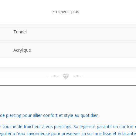
En savoir plus
t avec une touche de couleur discrète, ce modèle vendu à l'unité est fai
ok quotidien ou pour des occasions spéciales, tout en garantissant 
Tunnel
Acrylique
piercing pour allier confort et style au quotidien.
touche de fraîcheur à vos piercings. Sa légèreté garantit un confort o
e régulier à l’eau savonneuse pour préserver sa surface lisse et éclatan