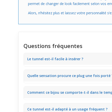
permet de changer de look facilement selon vos env
Alors, n’hésitez plus et laissez votre personnalité s
Questions fréquentes
Le tunnel est-il facile à insérer ?
Grâce à sa forme courbée et un diamètre standard a
Quelle sensation procure ce plug une fois porté 
Le tunnel offre un confort optimal avec ses bords l
Comment ce bijou se comporte-t-il dans le temp
L'acrylique blanc reste stable et léger, assurant un 
Ce tunnel est-il adapté à un usage fréquent ?