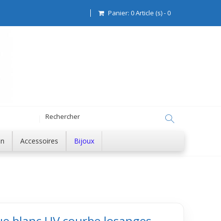
Panier:
0
Article (s)
-
0
on
Accessoires
Bijoux
ue blanc UV courbe losanges