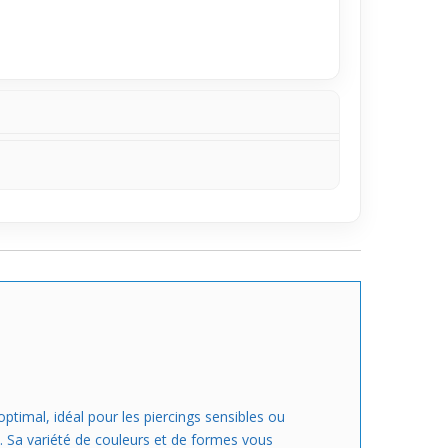
t pour toi. Il s'intégrera aisément à ta
un confort adapté même pour un port prolongé.
ptimal, idéal pour les piercings sensibles ou
te. Sa variété de couleurs et de formes vous