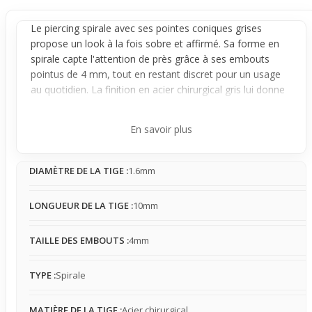
Le
piercing spirale
avec ses pointes coniques grises
propose un look à la fois sobre et affirmé. Sa forme en
spirale capte l'attention de près grâce à ses embouts
pointus de 4 mm, tout en restant discret pour un usage
au quotidien. La finition en acier chirurgical gris lui donne
une allure brute mais élégante, facile à assortir avec
divers styles.
En savoir plus
Conçu pour être compact, ce bijou se fixe solidement et
reste stable une fois en place, même s'il peut tourner
DIAMÈTRE DE LA TIGE :
1.6mm
légèrement avec les mouvements, ce qui apporte un effet
dynamique naturel. La spirale épouse les courbes du
corps, offrant une présence perceptible mais sans gêne,
LONGUEUR DE LA TIGE :
10mm
pour un confort réaliste au quotidien.
Si c'est votre premier
piercing
, ce modèle est une
TAILLE DES EMBOUTS :
4mm
excellente option car il reste simple à associer et peut se
porter sur différentes zones selon vos envies. Son design
TYPE :
Spirale
stylé mais pas trop marqué permet d'oser un nouveau
style, tout en conservant un port facile et confortable,
MATIÈRE DE LA TIGE :
Acier chirurgical