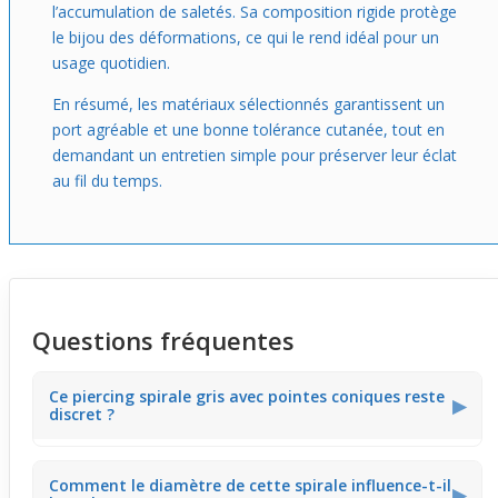
l’accumulation de saletés. Sa composition rigide protège
le bijou des déformations, ce qui le rend idéal pour un
usage quotidien.
En résumé, les matériaux sélectionnés garantissent un
port agréable et une bonne tolérance cutanée, tout en
demandant un entretien simple pour préserver leur éclat
au fil du temps.
Questions fréquentes
Ce piercing spirale gris avec pointes coniques reste
▶
discret ?
Ce bijou a une finition grise mate en acier chirurgical qui
Comment le diamètre de cette spirale influence-t-il
limite les reflets. Ses pointes de 4 mm attirent l'œil de
▶